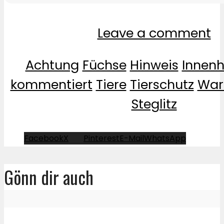
Leave a comment
Achtung
Füchse
Hinweis
Innenh
kommentiert
Tiere
Tierschutz
War
Steglitz
Facebook
X
Pinterest
E-Mail
WhatsApp
Gönn dir auch