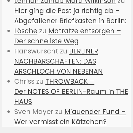
Lennon Zainab Mara Wilkinson
zu
Hier ging die Post ja richtig ab –
Abgefallener Briefkasten in Berlin:
Lösche
zu
Matratze entsorgen –
Der schnellste Weg
Hanswurscht
zu
BERLINER
NACHBARSCHAFTEN: DAS
ARSCHLOCH VON NEBENAN
Chriss
zu
THROWBACK –
Der NOTES OF BERLIN-Raum in THE
HAUS
Sven Mayer
zu
Miauender Fund –
Wer vermisst ein Kätzchen?