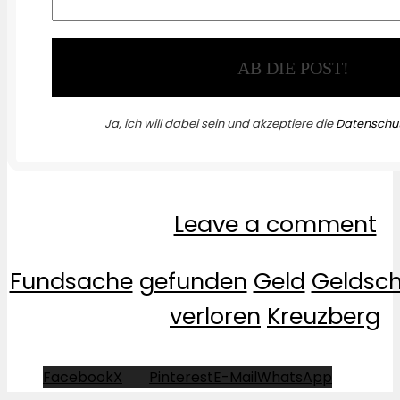
Ja, ich will dabei sein und akzeptiere die
Datenschut
Leave a comment
Fundsache
gefunden
Geld
Geldsch
verloren
Kreuzberg
Facebook
X
Pinterest
E-Mail
WhatsApp