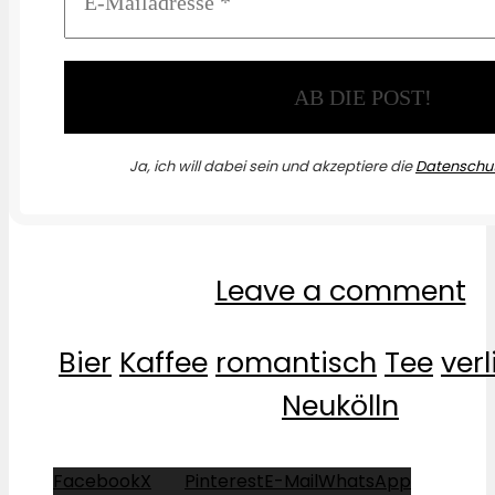
Ja, ich will dabei sein und akzeptiere die
Datenschut
Leave a comment
Bier
Kaffee
romantisch
Tee
verl
Neukölln
Facebook
X
Pinterest
E-Mail
WhatsApp