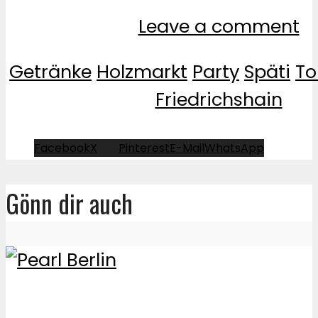
Leave a comment
Getränke
Holzmarkt
Party
Späti
To
Friedrichshain
Facebook
X
Pinterest
E-Mail
WhatsApp
Gönn dir auch