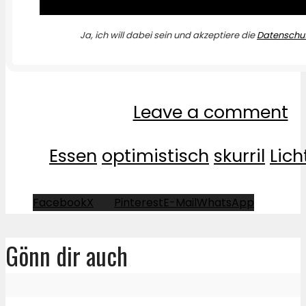
Ja, ich will dabei sein und akzeptiere die
Datenschut
Leave a comment
Essen
optimistisch
skurril
Lic
Facebook
X
Pinterest
E-Mail
WhatsApp
Gönn dir auch