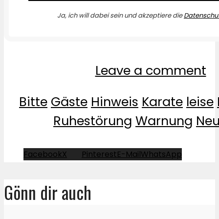
Ja, ich will dabei sein und akzeptiere die
Datenschut
Leave a comment
Bitte
Gäste
Hinweis
Karate
leise
Ruhestörung
Warnung
Neu
Facebook
X
Pinterest
E-Mail
WhatsApp
Gönn dir auch