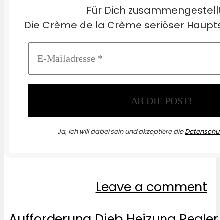
Für Dich zusammengestell
Die Crème de la Crème seriöser Haupts
Ja, ich will dabei sein und akzeptiere die
Datenschut
Leave a comment
Aufforderung
Dieb
Heizung
Regler