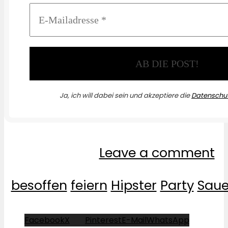
Ja, ich will dabei sein und akzeptiere die
Datenschut
Leave a comment
besoffen
feiern
Hipster
Party
Saue
Facebook
X
Pinterest
E-Mail
WhatsApp