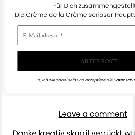
Für Dich zusammengestell
Die Crème de la Crème seriöser Haupts
Ja, ich will dabei sein und akzeptiere die
Datenschut
Leave a comment
Danke
kreativ
skurril
verrückt
wt