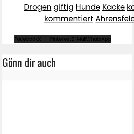
Drogen
giftig
Hunde
Kacke
k
kommentiert
Ahrensfel
Facebook
X
Pinterest
E-Mail
WhatsApp
Gönn dir auch