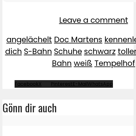
Leave a comment
angelächelt
Doc Martens
kennenl
dich
S-Bahn
Schuhe
schwarz
toll
Bahn
weiß
Tempelhof
Facebook
X
Pinterest
E-Mail
WhatsApp
Gönn dir auch