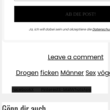
Ja, ich will dabei sein und akzeptiere die
Datenschut
Leave a comment
Drogen
ficken
Männer
Sex
vög
Facebook
X
Pinterest
E-Mail
WhatsApp
Gönn dir auch