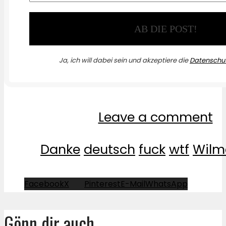
Ja, ich will dabei sein und akzeptiere die
Datenschut
Leave a comment
Danke
deutsch
fuck
wtf
Wilm
Facebook
X
Pinterest
E-Mail
WhatsApp
Gönn dir auch