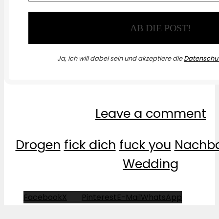
Ja, ich will dabei sein und akzeptiere die
Datenschut
Leave a comment
Drogen
fick dich
fuck you
Nachb
Wedding
Facebook
X
Pinterest
E-Mail
WhatsApp