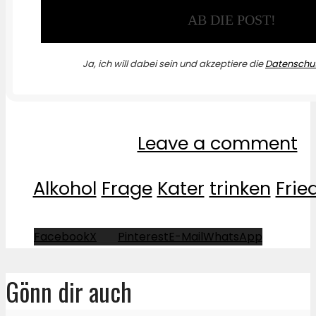
Ja, ich will dabei sein und akzeptiere die
Datenschut
Leave a comment
Alkohol
Frage
Kater
trinken
Frie
Facebook
X
Pinterest
E-Mail
WhatsApp
Gönn dir auch