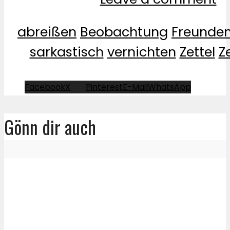
abreißen
Beobachtung
Freunde
sarkastisch
vernichten
Zettel
Z
Facebook
X
Pinterest
E-Mail
WhatsApp
Gönn dir auch