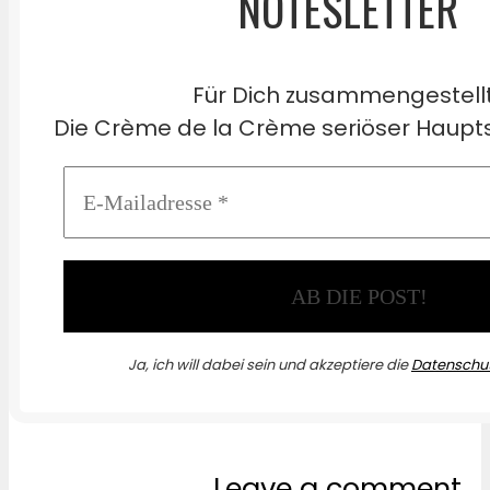
NOTESLETTER
Für Dich zusammengestell
Die Crème de la Crème seriöser Haupts
Ja, ich will dabei sein und akzeptiere die
Datenschut
Leave a comment