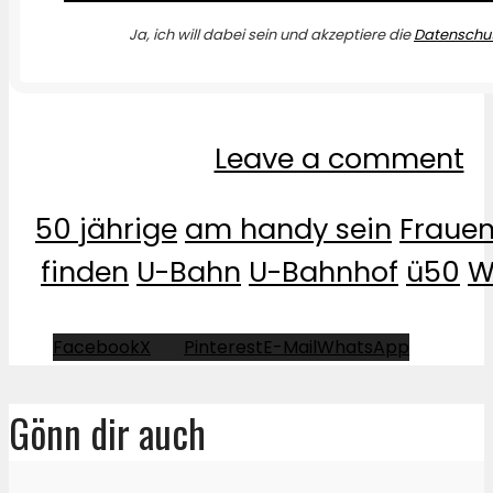
Ja, ich will dabei sein und akzeptiere die
Datenschut
Leave a comment
50 jährige
am handy sein
Fraue
finden
U-Bahn
U-Bahnhof
ü50
W
Facebook
X
Pinterest
E-Mail
WhatsApp
Gönn dir auch