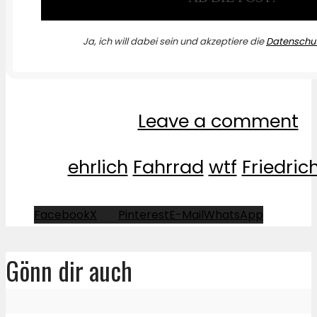
Ja, ich will dabei sein und akzeptiere die
Datenschut
Leave a comment
ehrlich
Fahrrad
wtf
Friedric
Facebook
X
Pinterest
E-Mail
WhatsApp
Gönn dir auch