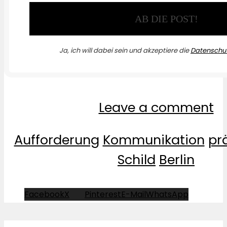
Ja, ich will dabei sein und akzeptiere die
Datenschut
Leave a comment
Aufforderung
Kommunikation
pr
Schild
Berlin
Facebook
X
Pinterest
E-Mail
WhatsApp