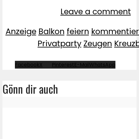
Leave a comment
Anzeige
Balkon
feiern
kommentier
Privatparty
Zeugen
Kreuz
Facebook
X
Pinterest
E-Mail
WhatsApp
Gönn dir auch