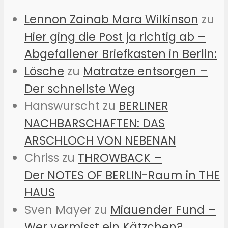
Lennon Zainab Mara Wilkinson
zu
Hier ging die Post ja richtig ab –
Abgefallener Briefkasten in Berlin:
Lösche
zu
Matratze entsorgen –
Der schnellste Weg
Hanswurscht
zu
BERLINER
NACHBARSCHAFTEN: DAS
ARSCHLOCH VON NEBENAN
Chriss
zu
THROWBACK –
Der NOTES OF BERLIN-Raum in THE
HAUS
Sven Mayer
zu
Miauender Fund –
Wer vermisst ein Kätzchen?