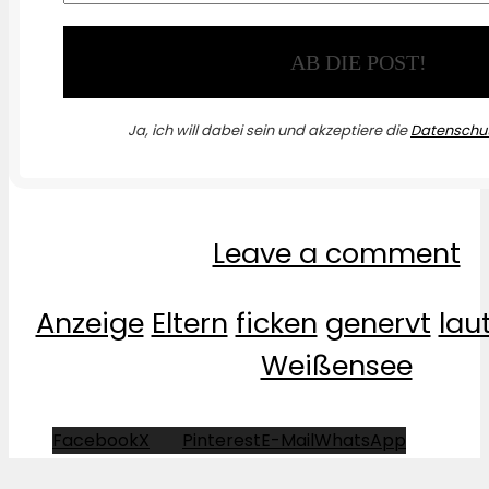
Ja, ich will dabei sein und akzeptiere die
Datenschut
Leave a comment
Anzeige
Eltern
ficken
genervt
lau
Weißensee
Facebook
X
Pinterest
E-Mail
WhatsApp