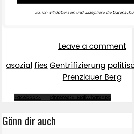
Ja, ich will dabei sein und akzeptiere die
Datenschut
Leave a comment
asozial
fies
Gentrifizierung
politis
Prenzlauer Berg
Facebook
X
Pinterest
E-Mail
WhatsApp
Gönn dir auch