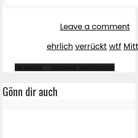
Leave a comment
ehrlich
verrückt
wtf
Mit
Facebook
X
Pinterest
E-Mail
WhatsApp
Gönn dir auch