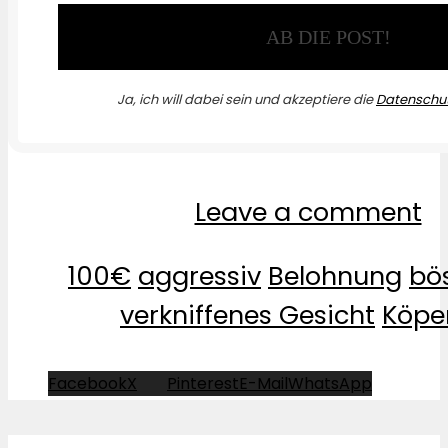
Ja, ich will dabei sein und akzeptiere die
Datenschut
Leave a comment
100€
aggressiv
Belohnung
bö
verkniffenes Gesicht
Köpe
Facebook
X
Pinterest
E-Mail
WhatsApp