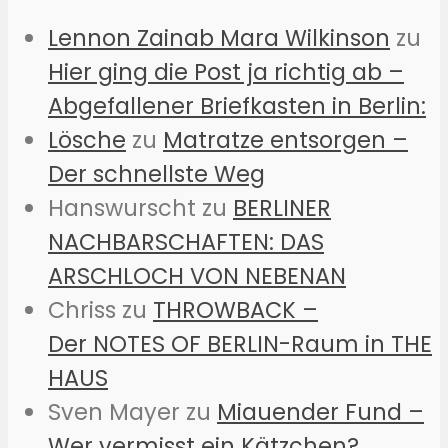
Lennon Zainab Mara Wilkinson
zu
Hier ging die Post ja richtig ab –
Abgefallener Briefkasten in Berlin:
Lösche
zu
Matratze entsorgen –
Der schnellste Weg
Hanswurscht
zu
BERLINER
NACHBARSCHAFTEN: DAS
ARSCHLOCH VON NEBENAN
Chriss
zu
THROWBACK –
Der NOTES OF BERLIN-Raum in THE
HAUS
Sven Mayer
zu
Miauender Fund –
Wer vermisst ein Kätzchen?