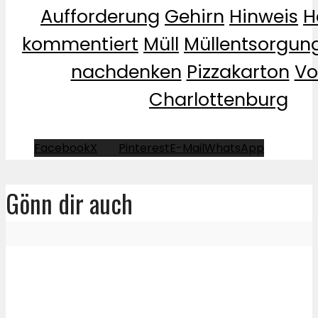
Aufforderung
Gehirn
Hinweis
H
kommentiert
Müll
Müllentsorgun
nachdenken
Pizzakarton
Vo
Charlottenburg
Facebook
X
Pinterest
E-Mail
WhatsApp
Gönn dir auch