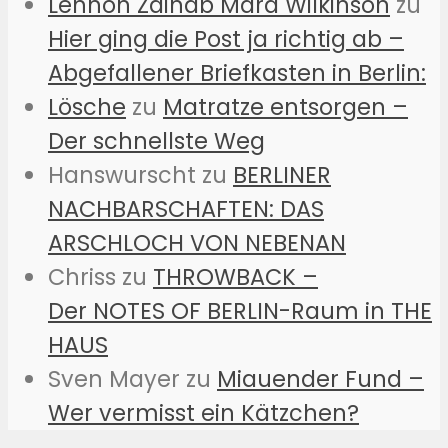
Lennon Zainab Mara Wilkinson
zu
Hier ging die Post ja richtig ab –
Abgefallener Briefkasten in Berlin:
Lösche
zu
Matratze entsorgen –
Der schnellste Weg
Hanswurscht
zu
BERLINER
NACHBARSCHAFTEN: DAS
ARSCHLOCH VON NEBENAN
Chriss
zu
THROWBACK –
Der NOTES OF BERLIN-Raum in THE
HAUS
Sven Mayer
zu
Miauender Fund –
Wer vermisst ein Kätzchen?