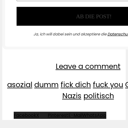
Ja, ich will dabei sein und akzeptiere die
Datenschut
Leave a comment
asozial
dumm
fick dich
fuck you
Nazis
politisch
Facebook
X
Pinterest
E-Mail
WhatsApp