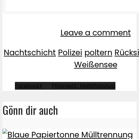
Leave a comment
Nachtschicht
Polizei
poltern
Rücks
Weißensee
Facebook
X
Pinterest
E-Mail
WhatsApp
Gönn dir auch