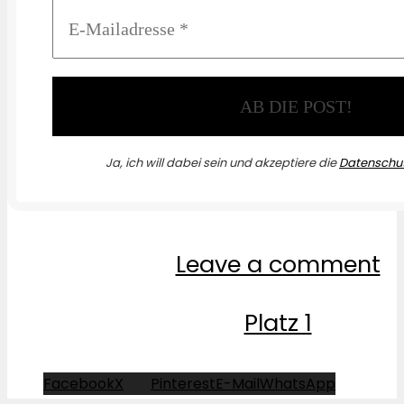
Ja, ich will dabei sein und akzeptiere die
Datenschut
Leave a comment
Platz 1
Facebook
X
Pinterest
E-Mail
WhatsApp