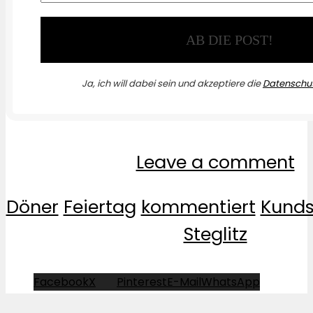
Ja, ich will dabei sein und akzeptiere die
Datenschut
Leave a comment
Döner
Feiertag
kommentiert
Kunds
Steglitz
Facebook
X
Pinterest
E-Mail
WhatsApp