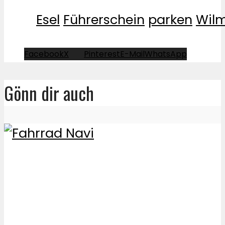
Esel
Führerschein
parken
Wilm
Facebook
X
Pinterest
E-Mail
WhatsApp
Gönn dir auch