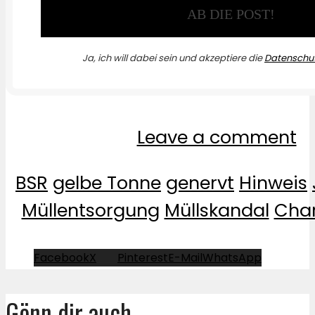
Ja, ich will dabei sein und akzeptiere die
Datenschut
Leave a comment
BSR
gelbe Tonne
genervt
Hinweis
Müllentsorgung
Müllskandal
Char
Facebook
X
Pinterest
E-Mail
WhatsApp
Gönn dir auch