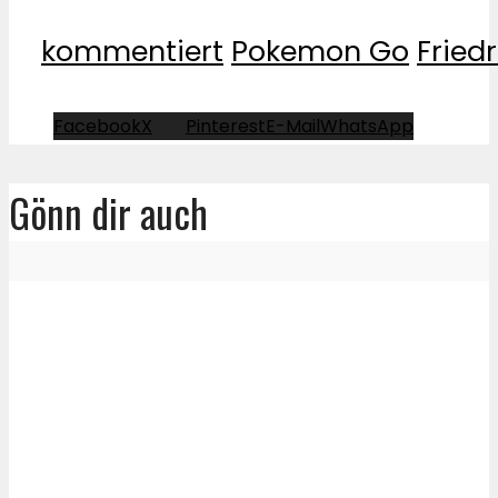
kommentiert
Pokemon Go
Fried
Facebook
X
Pinterest
E-Mail
WhatsApp
Gönn dir auch