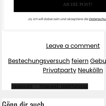
Ja, ich will dabei sein und akzeptiere die
Datenschut
Leave a comment
Bestechungsversuch
feiern
Gebu
Privatparty
Neukölln
Facebook
X
Pinterest
E-Mail
WhatsApp
Gönn dir auch