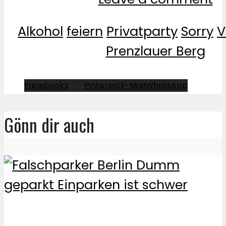
Alkohol
feiern
Privatparty
Sorry
V
Prenzlauer Berg
Facebook
X
Pinterest
E-Mail
WhatsApp
Gönn dir auch