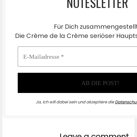
NOTESLETTER
Für Dich zusammengestell
Die Crème de la Crème seriöser Haupts
Ja, ich will dabei sein und akzeptiere die
Datenschut
Leave a comment