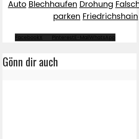
Auto
Blechhaufen
Drohung
Falsc
parken
Friedrichshain
Facebook
X
Pinterest
E-Mail
WhatsApp
Gönn dir auch