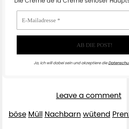
Die Crème de la Crème seriöser Haupts
Ja, ich will dabei sein und akzeptiere die
Datenschut
Leave a comment
böse
Müll
Nachbarn
wütend
Pren