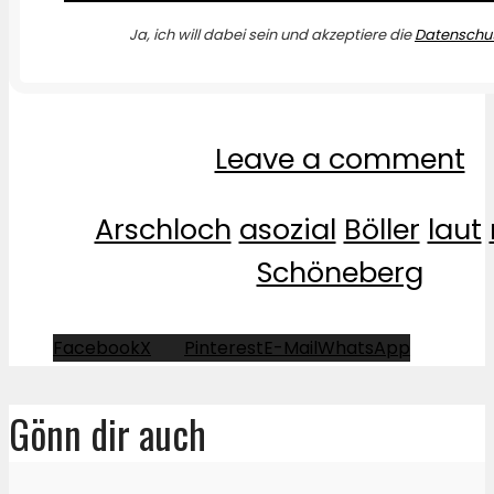
Ja, ich will dabei sein und akzeptiere die
Datenschut
Leave a comment
Arschloch
asozial
Böller
laut
Schöneberg
Facebook
X
Pinterest
E-Mail
WhatsApp
Gönn dir auch