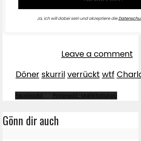
Ja, ich will dabei sein und akzeptiere die
Datenschut
Leave a comment
Döner
skurril
verrückt
wtf
Charl
Facebook
X
Pinterest
E-Mail
WhatsApp
Gönn dir auch