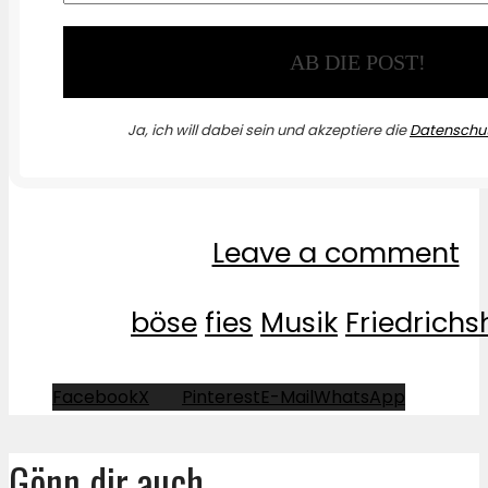
Ja, ich will dabei sein und akzeptiere die
Datenschut
Leave a comment
böse
fies
Musik
Friedrichs
Facebook
X
Pinterest
E-Mail
WhatsApp
Gönn dir auch