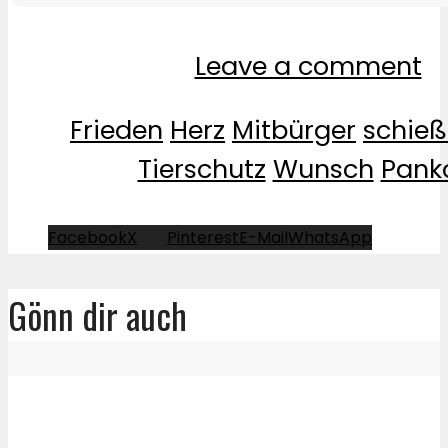
Leave a comment
Frieden
Herz
Mitbürger
schie
Tierschutz
Wunsch
Pank
Facebook
X
Pinterest
E-Mail
WhatsApp
Gönn dir auch