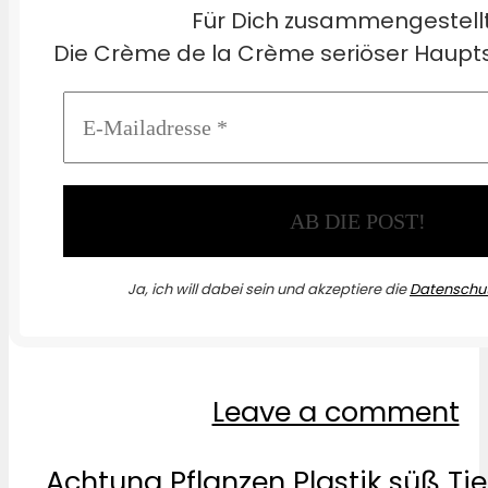
Für Dich zusammengestell
Die Crème de la Crème seriöser Haupts
Ja, ich will dabei sein und akzeptiere die
Datenschut
Leave a comment
Achtung
Pflanzen
Plastik
süß
Tie