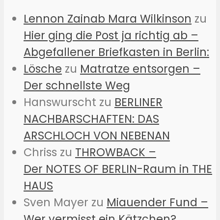
Lennon Zainab Mara Wilkinson
zu
Hier ging die Post ja richtig ab –
Abgefallener Briefkasten in Berlin:
Lösche
zu
Matratze entsorgen –
Der schnellste Weg
Hanswurscht
zu
BERLINER
NACHBARSCHAFTEN: DAS
ARSCHLOCH VON NEBENAN
Chriss
zu
THROWBACK –
Der NOTES OF BERLIN-Raum in THE
HAUS
Sven Mayer
zu
Miauender Fund –
Wer vermisst ein Kätzchen?