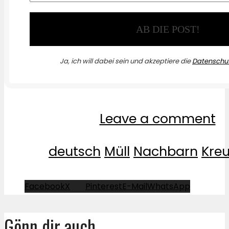
Ja, ich will dabei sein und akzeptiere die
Datenschut
Leave a comment
deutsch
Müll
Nachbarn
Kre
Facebook
X
Pinterest
E-Mail
WhatsApp
Gönn dir auch