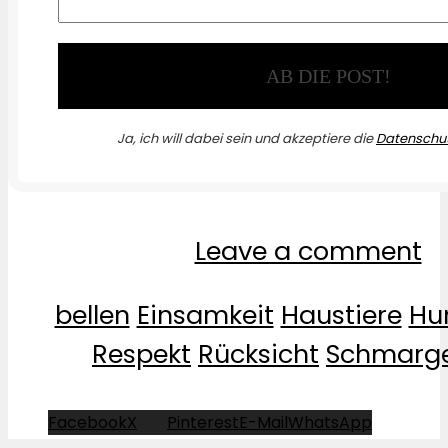
Ja, ich will dabei sein und akzeptiere die
Datenschut
Leave a comment
bellen
Einsamkeit
Haustiere
Hu
Respekt
Rücksicht
Schmarge
Facebook
X
Pinterest
E-Mail
WhatsApp