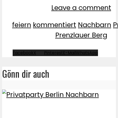
Leave a comment
feiern
kommentiert
Nachbarn
P
Prenzlauer Berg
Facebook
X
Pinterest
E-Mail
WhatsApp
Gönn dir auch