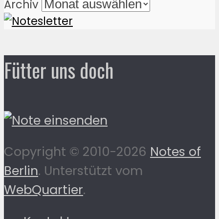
Archiv
Fütter uns doch
Copyright © 2010-2026
Notes of
Berlin
. Unterstützt vom
WebQuartier
.