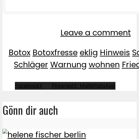
Leave a comment
Botox
Botoxfresse
eklig
Hinweis
S
Schläger
Warnung
wohnen
Frie
Facebook
X
Pinterest
E-Mail
WhatsApp
Gönn dir auch