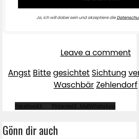
Ja, ich will dabei sein und akzeptiere die
Datenschut
Leave a comment
Angst
Bitte
gesichtet
Sichtung
ve
Waschbär
Zehlendorf
Facebook
X
Pinterest
E-Mail
WhatsApp
Gönn dir auch