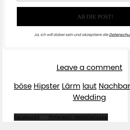
Ja, ich will dabei sein und akzeptiere die
Datenschut
Leave a comment
böse
Hipster
Lärm
laut
Nachba
Wedding
Facebook
X
Pinterest
E-Mail
WhatsApp