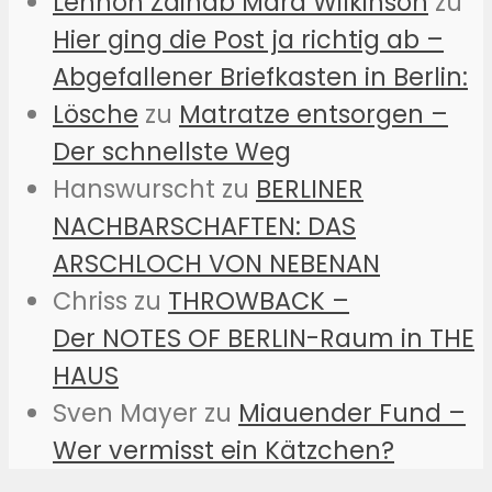
Lennon Zainab Mara Wilkinson
zu
Hier ging die Post ja richtig ab –
Abgefallener Briefkasten in Berlin:
Lösche
zu
Matratze entsorgen –
Der schnellste Weg
Hanswurscht
zu
BERLINER
NACHBARSCHAFTEN: DAS
ARSCHLOCH VON NEBENAN
Chriss
zu
THROWBACK –
Der NOTES OF BERLIN-Raum in THE
HAUS
Sven Mayer
zu
Miauender Fund –
Wer vermisst ein Kätzchen?