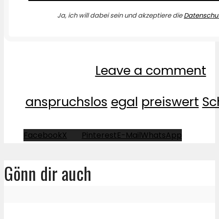
Ja, ich will dabei sein und akzeptiere die
Datenschut
Leave a comment
anspruchslos
egal
preiswert
Sc
Facebook
X
Pinterest
E-Mail
WhatsApp
Gönn dir auch