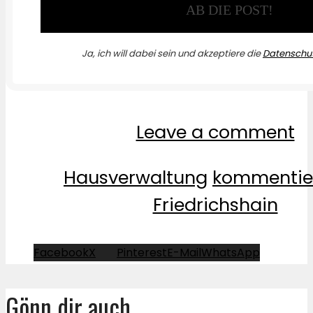
Ja, ich will dabei sein und akzeptiere die
Datenschut
Leave a comment
Hausverwaltung
kommentie
Friedrichshain
Facebook
X
Pinterest
E-Mail
WhatsApp
Gönn dir auch