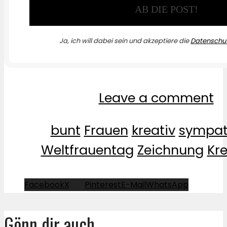
Ja, ich will dabei sein und akzeptiere die
Datenschut
Leave a comment
bunt
Frauen
kreativ
sympat
Weltfrauentag
Zeichnung
Kr
Facebook
X
Pinterest
E-Mail
WhatsApp
Gönn dir auch